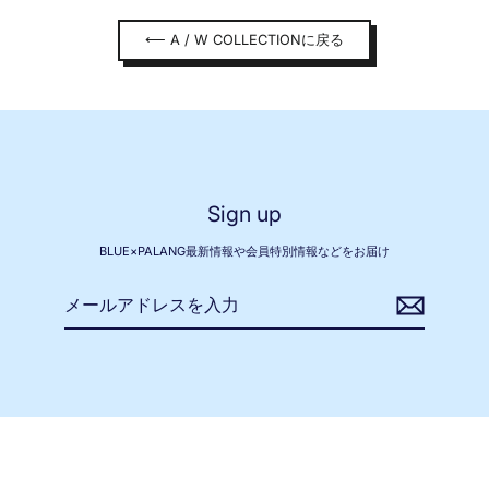
⟵ A / W COLLECTIONに戻る
Sign up
BLUE×PALANG最新情報や会員特別情報などをお届け
メ
ー
ル
ア
ド
レ
ス
を
入
力