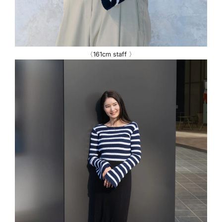
〈161cm staff 〉