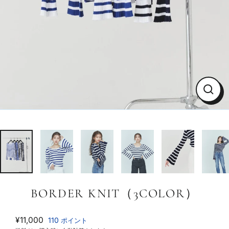
Close
BORDER KNIT（3COLOR）
通
¥11,000
110
ポイント