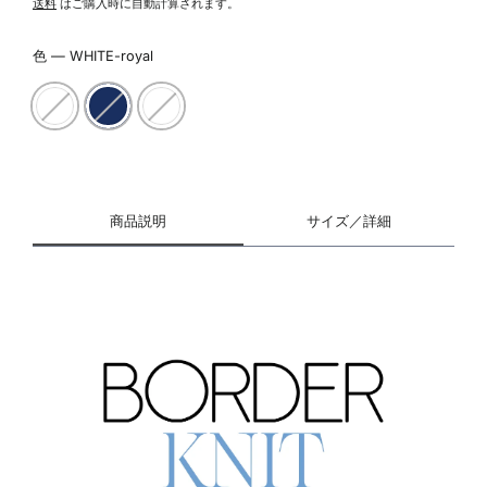
常
送料
はご購入時に自動計算されます。
価
格
色
—
WHITE-royal
商品説明
サイズ／詳細