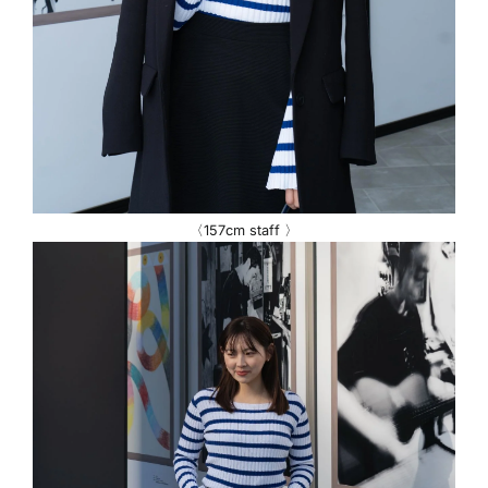
〈157cm staff 〉