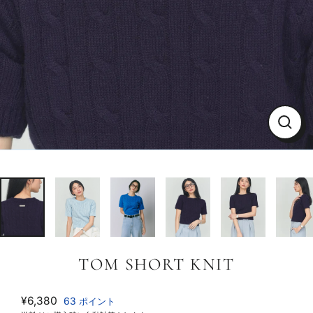
Close
TOM SHORT KNIT
通
¥6,380
63
ポイント