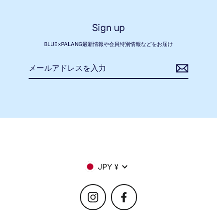
Sign up
BLUE×PALANG最新情報や会員特別情報などをお届け
メ
ー
ル
ア
ド
レ
ス
を
入
力
Currency
JPY ¥
Instagram
Facebook