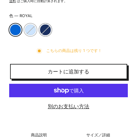
常
送料
はご購入時に自動計算されます。
価
格
色
—
ROYAL
こちらの商品は残り 1 つです！
カートに追加する
別のお支払い方法
商品説明
サイズ／詳細