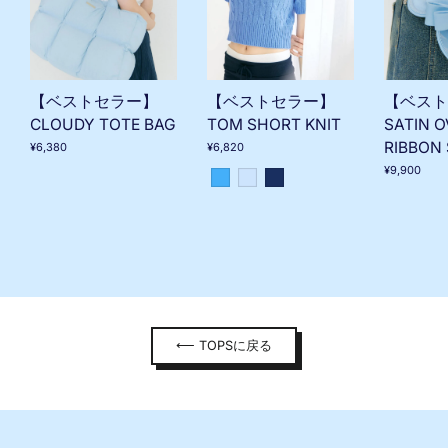
【ベストセラー】
【ベスト
【ベストセラー】
TOM SHORT KNIT
SATIN O
CLOUDY TOTE BAG
RIBBON
¥6,820
¥6,380
¥9,900
⟵ TOPSに戻る