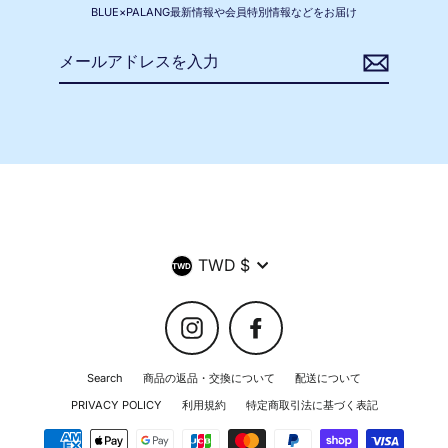
BLUE×PALANG最新情報や会員特別情報などをお届け
メ
ー
ル
ア
ド
レ
ス
を
入
力
Currency
TWD $
Instagram
Facebook
Search
商品の返品・交換について
配送について
PRIVACY POLICY
利用規約
特定商取引法に基づく表記