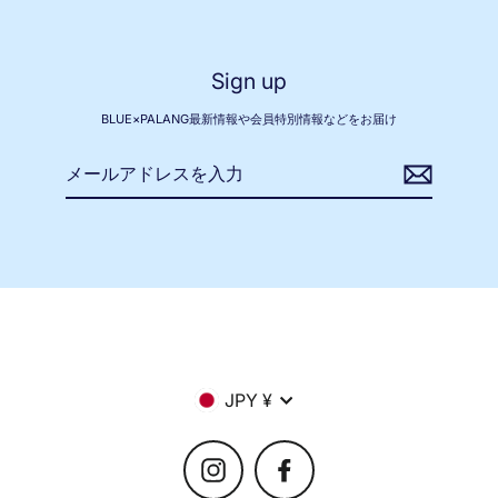
Sign up
BLUE×PALANG最新情報や会員特別情報などをお届け
メ
ー
ル
ア
ド
レ
ス
を
入
力
Currency
JPY ¥
Instagram
Facebook