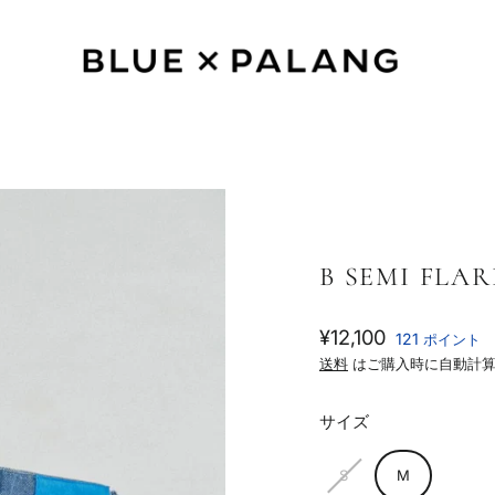
B SEMI FLA
通
¥12,100
121
ポイント
常
送料
はご購入時に自動計算
価
格
サイズ
S
M