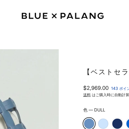
【ベストセラー】
通
$2,969.00
143
ポイ
常
送料
はご購入時に自動計算
価
格
色
—
DULL